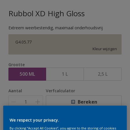
Rubbol XD High Gloss
Extreem weerbestendig, maximaal onderhoudsvrij
G4.05.77
Kleur wijzigen
Grootte
500 ML
1 L
2,5 L
Aantal
Verfcalculator
Bereken
We respect your privacy.
Op dit moment is het niet mogelijk dit product online
By clicking “Accept All Cookies”, you agree to the storing of cookies
te bestellen. Houd de website in de gaten, we werken