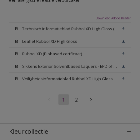
een allergische reactie veroorzaken
Download Adobe Reader
Technisch Informatieblad Rubbol XD High Gloss (PDF)
Leaflet Rubbol XD High Gloss
Rubbol XD (Biobased certficaat)
Sikkens Exterior Solventbased Laquers - EPD of Milieuproductverklaring
Veiligheidsinformatieblad Rubbol XD High Gloss White W05 (MSDS)
1
2
Kleurcollectie