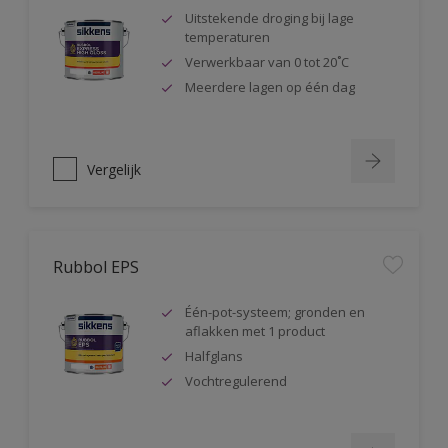
Uitstekende droging bij lage
temperaturen
Verwerkbaar van 0 tot 20˚C
Meerdere lagen op één dag
Vergelijk
Rubbol EPS
Één-pot-systeem; gronden en
aflakken met 1 product
Halfglans
Vochtregulerend