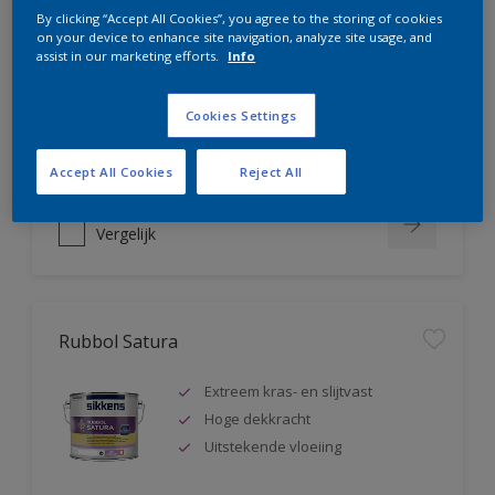
Rubbol AZ
By clicking “Accept All Cookies”, you agree to the storing of cookies
on your device to enhance site navigation, analyze site usage, and
assist in our marketing efforts.
Info
Uitstekende hoogglanslak
Tot 5 jaar bescherming
Cookies Settings
Zeer goede vloeiing
Accept All Cookies
Reject All
Vergelijk
Rubbol Satura
Extreem kras- en slijtvast
Hoge dekkracht
Uitstekende vloeiing