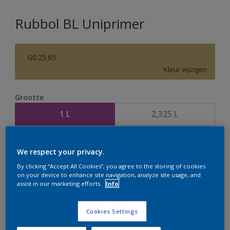
Rubbol BL Uniprimer
G0.25.65
Kleur wijzigen
Grootte
1 L
2,325 L
Aantal
Verfcalculator
We respect your privacy.
Bereken
By clicking “Accept All Cookies”, you agree to the storing of cookies
on your device to enhance site navigation, analyze site usage, and
assist in our marketing efforts.
Info
Op dit moment is het niet mogelijk dit product online
te bestellen. Houd de website in de gaten, we werken
Cookies Settings
er hard aan om de voorraad aan te vullen.