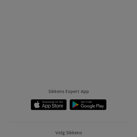
Rubbol BL Ventura
Snelle droging en doorharding
Één-pot-systeem; gronden en
aflakken met 1 product
Lange open tijd , gemakkelijk
verwerkbaar
Vergelijk
Sikkens Expert App
Volg Sikkens