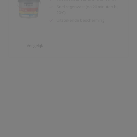
Uitstekende bescherming
Vergelijk
Wapex 660
Uitstekende mechanische
bestandheid (slag-, slijt- en
krasvast)
Chemicaliënvast
Prettig verwerkbaar
Vergelijk