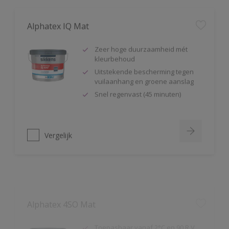
Alphatex IQ Mat
Zeer hoge duurzaamheid mét
kleurbehoud
Uitstekende bescherming tegen
vuilaanhang en groene aanslag
Snel regenvast (45 minuten)
Vergelijk
Alphatex 4SO Mat
Toepasbaar vanaf 2°C en 90 R.V.
Snel regenvast (na 20 minuten bij
20ºC)