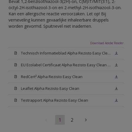
Bevat 1,2-benzisothiazool-3(2H)-on, C(M)IT/MIT(3:1), 2-
octyl-2H-isothiazool-3-on en 2-methyl-2H-isothiazool-3-on.
Kan een allergische reactie veroorzaken. Let op! Bij
verneveling kunnen gevaarlijke inhaleerbare druppels
worden gevormd. Spuitnevel niet inademen.
Download Adobe Reader
Technisch Informatieblad Alpha Rezisto Easy Clean (PDF)
EU Ecolabel Certificaat Alpha Rezisto Easy Clean Mat
RedCert² Alpha Rezisto Easy Clean
Leaflet Alpha Rezisto Easy Clean
Testrapport Alpha Rezisto Easy Clean
1
2