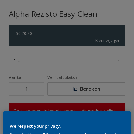
Alpha Rezisto Easy Clean
S0.20.20
Kleur wijzigen
1 L
1 L
Aantal
Verfcalculator
2,5 L
Bereken
5 L
10 L
Op dit moment is het niet mogelijk dit product online
te bestellen. Houd de website in de gaten, we werken
er hard aan om de voorraad aan te vullen.
We respect your privacy.