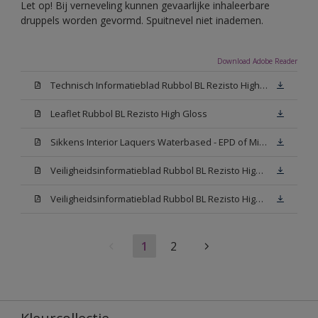
Let op! Bij verneveling kunnen gevaarlijke inhaleerbare
druppels worden gevormd. Spuitnevel niet inademen.
Download Adobe Reader
Technisch Informatieblad Rubbol BL Rezisto High Gloss (New Livery) (PDF)
Leaflet Rubbol BL Rezisto High Gloss
Sikkens Interior Laquers Waterbased - EPD of Milieuproductverklaring
Veiligheidsinformatieblad Rubbol BL Rezisto High Gloss N00 (MSDS)
Veiligheidsinformatieblad Rubbol BL Rezisto High Gloss White (MSDS)
1
2