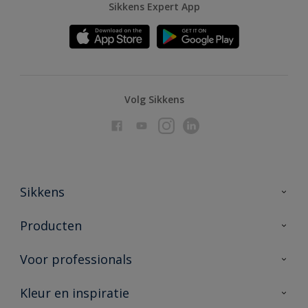
Sikkens Expert App
Volg Sikkens
Sikkens
Over Sikkens
Producten
AkzoNobel
Producten voor binnen
Voor professionals
Duurzaamheid
Producten voor buiten
Veelgestelde vragen
Advies & service
Kleur en inspiratie
Vind je verkooppunt
Contact
Sikkens academy