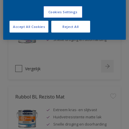
Rubbol BL Rezisto Satin
Cookies Settings
Extreem kras- en slijtvast
Accept All Cookies
Reject All
Huidvetresistente zijdeglanslak
Snelle droging en doorharding
Vergelijk
Rubbol BL Rezisto Mat
Extreem kras- en slijtvast
Huidvetresistente matte lak
Snelle droging en doorharding