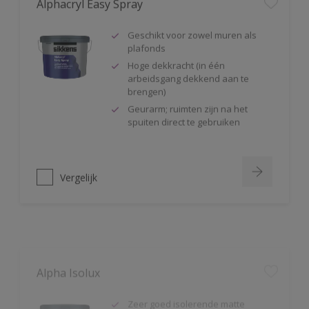
Geschikt voor zowel muren als
plafonds
Hoge dekkracht (in één
arbeidsgang dekkend aan te
brengen)
Geurarm; ruimten zijn na het
spuiten direct te gebruiken
Vergelijk
Alpha Isolux
Zeer goed isolerende matte
muurverf
Isoleert nicotine(vlekken),
waterkringen, koffievlekken,