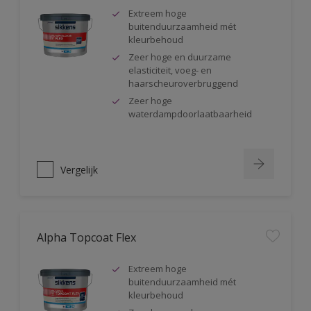
Extreem hoge
buitenduurzaamheid mét
kleurbehoud
Zeer hoge en duurzame
elasticiteit, voeg- en
haarscheuroverbruggend
Zeer hoge
waterdampdoorlaatbaarheid
Vergelijk
Alpha Topcoat Flex
Extreem hoge
buitenduurzaamheid mét
kleurbehoud