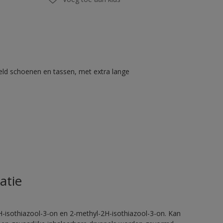
eld schoenen en tassen, met extra lange
atie
H-isothiazool-3-on en 2-methyl-2H-isothiazool-3-on. Kan