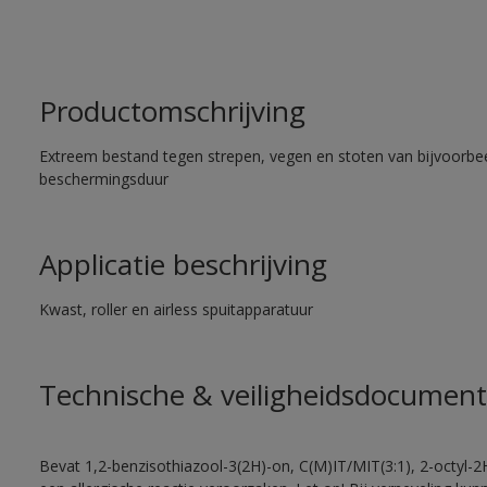
Productomschrijving
Extreem bestand tegen strepen, vegen en stoten van bijvoorbe
beschermingsduur
Applicatie beschrijving
Kwast, roller en airless spuitapparatuur
Technische & veiligheidsdocument
Bevat 1,2-benzisothiazool-3(2H)-on, C(M)IT/MIT(3:1), 2-octyl-2