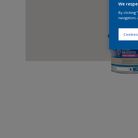
We respe
By clicking
navigation, 
Cookies