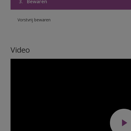
3.
Bewaren
Vorstvrij bewaren
Video