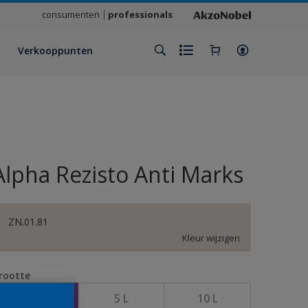
consumenten
professionals
Verkooppunten
Alpha Rezisto Anti Marks
ZN.01.81
Kleur wijzigen
rootte
1 L
5 L
10 L