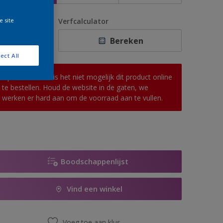
e site
antal
Verfcalculator
Bereken
ect All
Op dit moment is het niet mogelijk dit product online
te bestellen. Houd de website in de gaten, we
werken er hard aan om de voorraad aan te vullen.
Boodschappenlijst
Vind een winkel
Voeg toe aan klus