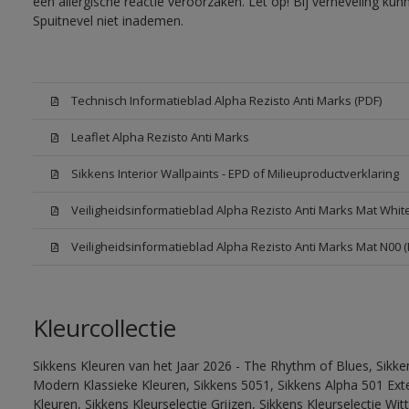
een allergische reactie veroorzaken. Let op! Bij verneveling ku
Spuitnevel niet inademen.
Technisch Informatieblad Alpha Rezisto Anti Marks (PDF)
Leaflet Alpha Rezisto Anti Marks
Sikkens Interior Wallpaints - EPD of Milieuproductverklaring
Veiligheidsinformatieblad Alpha Rezisto Anti Marks Mat Whi
Veiligheidsinformatieblad Alpha Rezisto Anti Marks Mat N00 
Kleurcollectie
Sikkens Kleuren van het Jaar 2026 - The Rhythm of Blues, Sikke
Modern Klassieke Kleuren, Sikkens 5051, Sikkens Alpha 501 Exte
Kleuren, Sikkens Kleurselectie Grijzen, Sikkens Kleurselectie Wi