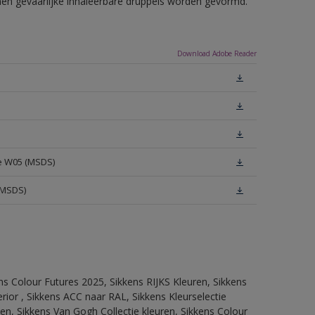
nnen gevaarlijke inhaleerbare druppels worden gevormd.
Download Adobe Reader
te W05 (MSDS)
(MSDS)
ns Colour Futures 2025, Sikkens RIJKS Kleuren, Sikkens
rior , Sikkens ACC naar RAL, Sikkens Kleurselectie
tten, Sikkens Van Gogh Collectie kleuren, Sikkens Colour