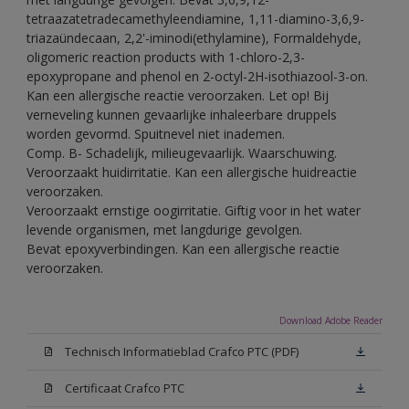
tetraazatetradecamethyleendiamine, 1,11-diamino-3,6,9-
triazaündecaan, 2,2'-iminodi(ethylamine), Formaldehyde,
oligomeric reaction products with 1-chloro-2,3-
epoxypropane and phenol en 2-octyl-2H-isothiazool-3-on.
Kan een allergische reactie veroorzaken. Let op! Bij
verneveling kunnen gevaarlijke inhaleerbare druppels
worden gevormd. Spuitnevel niet inademen.
Comp. B- Schadelijk, milieugevaarlijk. Waarschuwing.
Veroorzaakt huidirritatie. Kan een allergische huidreactie
veroorzaken.
Veroorzaakt ernstige oogirritatie. Giftig voor in het water
levende organismen, met langdurige gevolgen.
Bevat epoxyverbindingen. Kan een allergische reactie
veroorzaken.
Download Adobe Reader
Technisch Informatieblad Crafco PTC (PDF)
Certificaat Crafco PTC