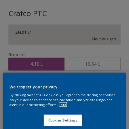
Crafco PTC
ZN.01.81
Kleur wijzigen
Grootte
4,16 L
16,64 L
Aantal
Verfcalculator
We respect your privacy.
Bereken
By clicking “Accept All Cookies”, you agree to the storing of cookies
on your device to enhance site navigation, analyze site usage, and
assist in our marketing efforts.
Info
Op dit moment is het niet mogelijk dit product online
te bestellen. Houd de website in de gaten, we werken
Cookies Settings
er hard aan om de voorraad aan te vullen.