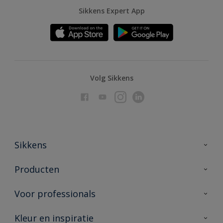
Sikkens Expert App
Volg Sikkens
Sikkens
Over Sikkens
Producten
AkzoNobel
Producten voor binnen
Voor professionals
Duurzaamheid
Producten voor buiten
Veelgestelde vragen
Advies & service
Kleur en inspiratie
Vind je verkooppunt