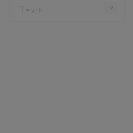
Alphatex Satin SF
Uitstekende dekkracht
Zijdeglans muurverf
Zeer schrobvast (Klasse 1 volgens
DIN EN 13300)
Vergelijk
Alpha Sanocryl
Verffilm is bestand tegen
bacteriën