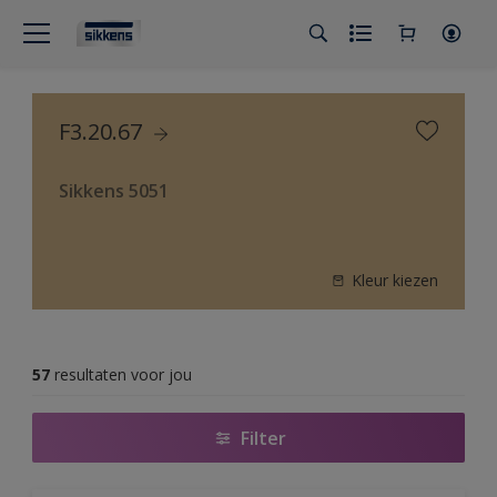
F3.20.67
Sikkens 5051
Kleur kiezen
57
resultaten voor jou
Filter