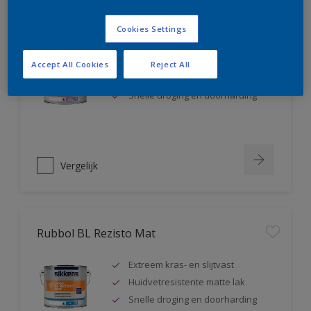
Rubbol BL Rezisto Satin
Cookies Settings
Extreem kras- en slijtvast
Accept All Cookies
Reject All
Huidvetresistente zijdeglanslak
Snelle droging en doorharding
Vergelijk
Rubbol BL Rezisto Mat
Extreem kras- en slijtvast
Huidvetresistente matte lak
Snelle droging en doorharding