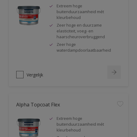
Extreem hoge
buitenduurzaamheid mét
kleurbehoud
Zeer hoge en duurzame
elasticiteit, voeg- en
haarscheuroverbruggend
Zeer hoge
waterdampdoorlaatbaarheid
Vergelijk
Alpha Topcoat Flex
Extreem hoge
buitenduurzaamheid mét
kleurbehoud