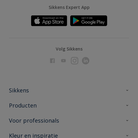
Sikkens Expert App
Volg Sikkens
Sikkens
Over Sikkens
Producten
AkzoNobel
Producten voor binnen
Voor professionals
Duurzaamheid
Producten voor buiten
Veelgestelde vragen
Advies & service
Kleur en inspiratie
Vind je verkooppunt