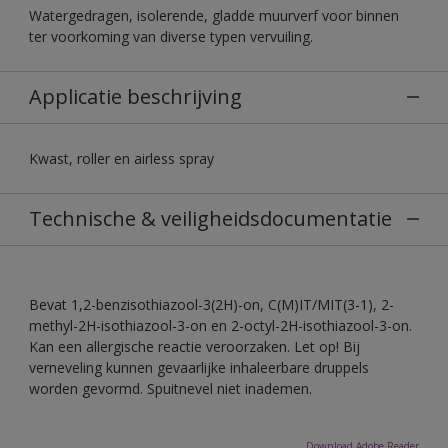
Watergedragen, isolerende, gladde muurverf voor binnen
ter voorkoming van diverse typen vervuiling.
Applicatie beschrijving
Kwast, roller en airless spray
Technische & veiligheidsdocumentatie
Bevat 1,2-benzisothiazool-3(2H)-on, C(M)IT/MIT(3-1), 2-
methyl-2H-isothiazool-3-on en 2-octyl-2H-isothiazool-3-on.
Kan een allergische reactie veroorzaken. Let op! Bij
verneveling kunnen gevaarlijke inhaleerbare druppels
worden gevormd. Spuitnevel niet inademen.
Download Adobe Reader