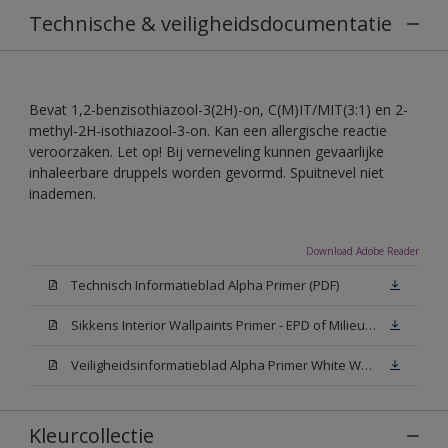
Technische & veiligheidsdocumentatie
Bevat 1,2-benzisothiazool-3(2H)-on, C(M)IT/MIT(3:1) en 2-
methyl-2H-isothiazool-3-on. Kan een allergische reactie
veroorzaken. Let op! Bij verneveling kunnen gevaarlijke
inhaleerbare druppels worden gevormd. Spuitnevel niet
inademen.
Download Adobe Reader
Technisch Informatieblad Alpha Primer (PDF)
Sikkens Interior Wallpaints Primer - EPD of Milieuproductverklaring
Veiligheidsinformatieblad Alpha Primer White W05 (MSDS)
Kleurcollectie