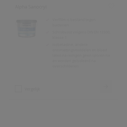
Schrobvast volgens DIN EN 13300,
klasse 1
Isobetadine, andere
ontsmettingsmiddelen en bloed
laten na reinigen geen sporen na
en worden geïsoleerd na
overschilderen
Vergelijk
Alpha Humitex
Zeer geschikt voor vochtige
ruimtes
Schrobvast volgens DIN EN 13300,
klasse 2