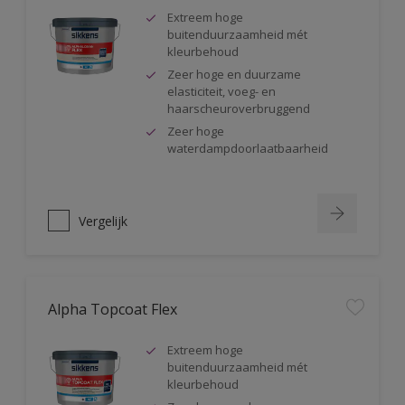
Extreem hoge
buitenduurzaamheid mét
kleurbehoud
Zeer hoge en duurzame
elasticiteit, voeg- en
haarscheuroverbruggend
Zeer hoge
waterdampdoorlaatbaarheid
Vergelijk
Alpha Topcoat Flex
Extreem hoge
buitenduurzaamheid mét
kleurbehoud