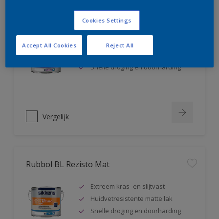
Rubbol BL Rezisto Satin
Cookies Settings
Extreem kras- en slijtvast
Accept All Cookies
Reject All
Huidvetresistente zijdeglanslak
Snelle droging en doorharding
Vergelijk
Rubbol BL Rezisto Mat
Extreem kras- en slijtvast
Huidvetresistente matte lak
Snelle droging en doorharding