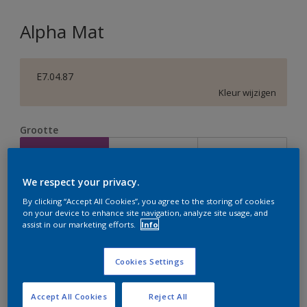
Alpha Mat
E7.04.87
Kleur wijzigen
Grootte
2,5 L
5 L
10 L
We respect your privacy.
Aantal
Verfcalculator
By clicking “Accept All Cookies”, you agree to the storing of cookies
on your device to enhance site navigation, analyze site usage, and
Bereken
assist in our marketing efforts.
Info
Cookies Settings
Op dit moment is het niet mogelijk dit product online
te bestellen. Houd de website in de gaten, we werken
er hard aan om de voorraad aan te vullen.
Accept All Cookies
Reject All