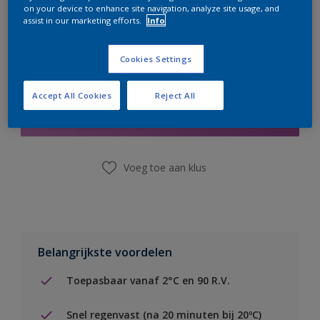
on your device to enhance site navigation, analyze site usage, and
assist in our marketing efforts.
Info
Cookies Settings
Boodschappenlijst
Accept All Cookies
Reject All
Vind een winkel
Voeg toe aan klus
Belangrijkste voordelen
Toepasbaar vanaf 2°C en 90 R.V.
Snel regenvast (na 20 minuten bij 20ºC)