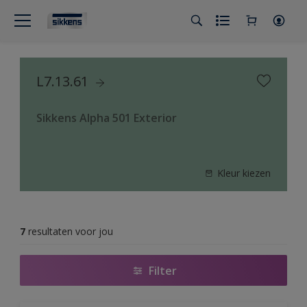
L7.13.61
Sikkens Alpha 501 Exterior
Kleur kiezen
7
resultaten voor jou
Filter