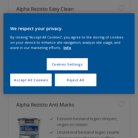
Alpha Rezisto Easy Clean
Ultiem vlekafstotend, makkelijk
We respect your privacy.
reinigbaar
Water-, vuil- en vetafstotend
By clicking “Accept All Cookies”, you agree to the storing of cookies
on your device to enhance site navigation, analyze site usage, and
Extreem schrobvast (klasse 1
assist in our marketing efforts.
Info
volgens DIN EN 13300)
Cookies Settings
Vergelijk
Accept All Cookies
Reject All
Alpha Rezisto Anti Marks
Extreem bestand tegen strepen,
vegen en stoten
Uitstekend bestand tegen zwarte