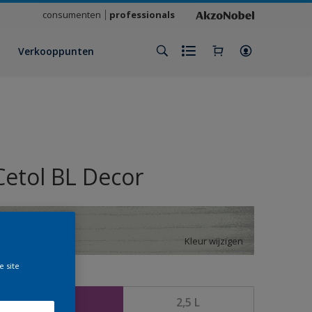
consumenten
professionals
Verkooppunten
Cetol BL Decor
L1.03.77T
Kleur wijzigen
e site
rootte
1 L
2,5 L