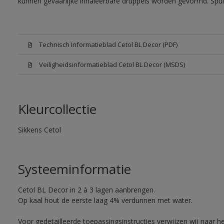
kunnen gevaarlijke inhaleerbare druppels worden gevormd. Spui
Technisch Informatieblad Cetol BL Decor (PDF)
Veiligheidsinformatieblad Cetol BL Decor (MSDS)
Kleurcollectie
Sikkens Cetol
Systeeminformatie
Cetol BL Decor in 2 à 3 lagen aanbrengen.
Op kaal hout de eerste laag 4% verdunnen met water.
Voor gedetailleerde toepassingsinstructies verwijzen wij naar h