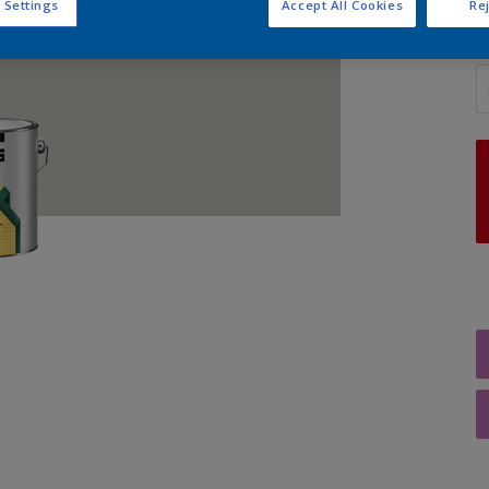
 Settings
Accept All Cookies
Rej
A