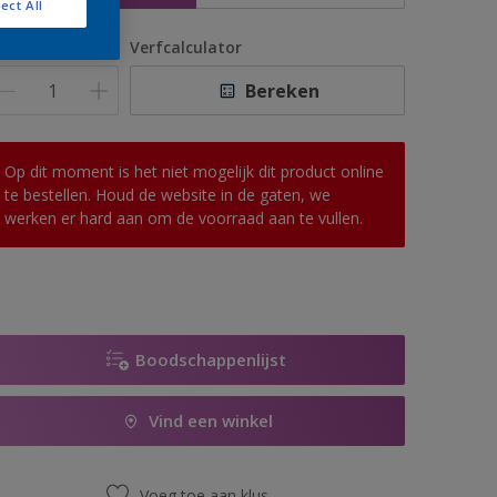
ect All
antal
Verfcalculator
Bereken
Op dit moment is het niet mogelijk dit product online
te bestellen. Houd de website in de gaten, we
werken er hard aan om de voorraad aan te vullen.
Boodschappenlijst
Vind een winkel
Voeg toe aan klus