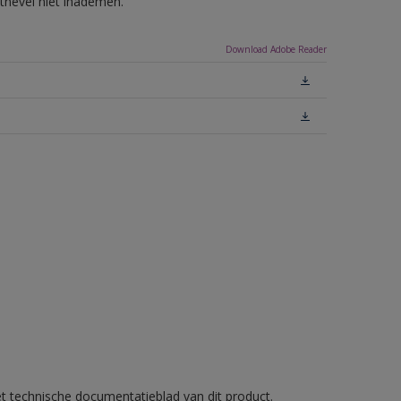
tnevel niet inademen.
Download Adobe Reader
et technische documentatieblad van dit product.