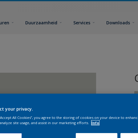
euren
Duurzaamheid
Services
Downloads
ct your privacy.
 “Accept All Cookies”, you agree to the storing of cookies on your device to enhanc
G
analyze site usage, and assist in our marketing efforts.
Info