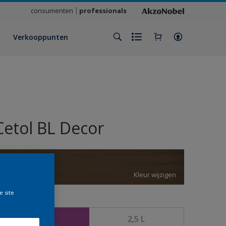
consumenten
professionals
Verkooppunten
Cetol BL Decor
F2.15.25T
Kleur wijzigen
e site
rootte
1 L
2,5 L