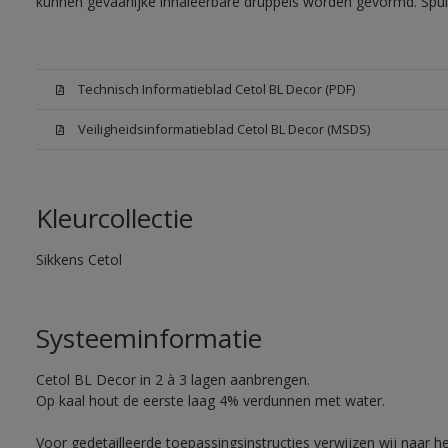
kunnen gevaarlijke inhaleerbare druppels worden gevormd. Spui
Technisch Informatieblad Cetol BL Decor (PDF)
Veiligheidsinformatieblad Cetol BL Decor (MSDS)
Kleurcollectie
Sikkens Cetol
Systeeminformatie
Cetol BL Decor in 2 à 3 lagen aanbrengen.
Op kaal hout de eerste laag 4% verdunnen met water.
Voor gedetailleerde toepassingsinstructies verwijzen wij naar h