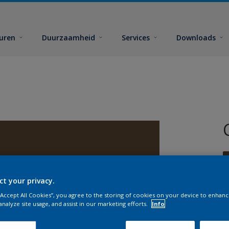
euren
Duurzaamheid
Services
Downloads
ct your privacy.
 “Accept All Cookies”, you agree to the storing of cookies on your device to enhanc
G
analyze site usage, and assist in our marketing efforts.
Info