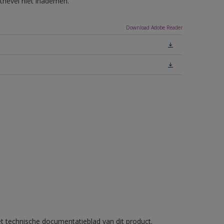
tnevel niet inademen.
Download Adobe Reader
et technische documentatieblad van dit product.