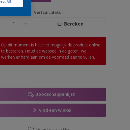
ect All
antal
Verfcalculator
Bereken
Op dit moment is het niet mogelijk dit product online
te bestellen. Houd de website in de gaten, we
werken er hard aan om de voorraad aan te vullen.
Boodschappenlijst
Vind een winkel
Voeg toe aan klus