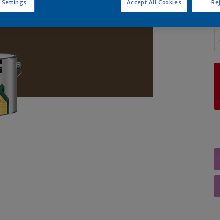
 Settings
Accept All Cookies
Rej
A