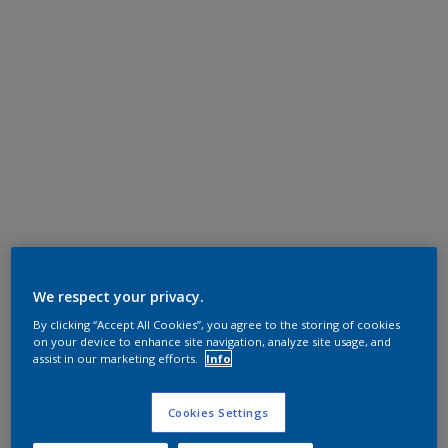
We respect your privacy.
By clicking “Accept All Cookies”, you agree to the storing of cookies
on your device to enhance site navigation, analyze site usage, and
assist in our marketing efforts.
Info
Cookies Settings