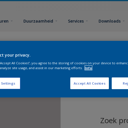
euren
Duurzaamheid
Services
Downloads
ct your privacy.
 “Accept All Cookies”, you agree to the storing of cookies on your device to enhanc
analyze site usage, and assist in our marketing efforts.
Info
 Settings
Accept All Cookies
Rej
Zoek pr