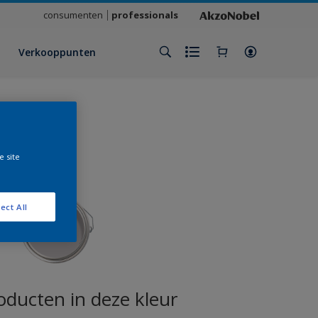
consumenten
professionals
Verkooppunten
e site
ect All
oducten in deze kleur