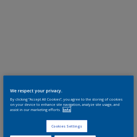
We respect your privacy.
By clicking “Accept All Cookies”, you agree to the storing of cookies
on your device to enhance site navigation, analyze site usage, and
assist in our marketing efforts.
Info
Cookies Settings