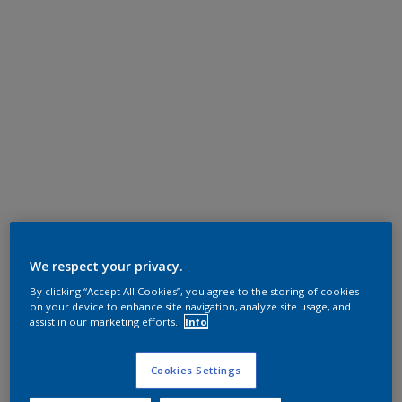
We respect your privacy.
By clicking “Accept All Cookies”, you agree to the storing of cookies
on your device to enhance site navigation, analyze site usage, and
assist in our marketing efforts.
Info
Cookies Settings