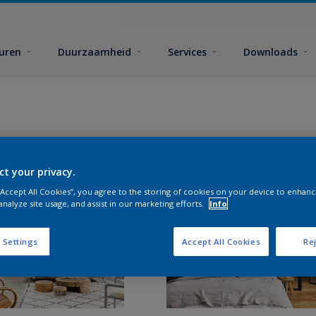
euren
Duurzaamheid
Services
Downloads
ct your privacy.
 “Accept All Cookies”, you agree to the storing of cookies on your device to enhanc
analyze site usage, and assist in our marketing efforts.
Info
 Settings
Accept All Cookies
Rej