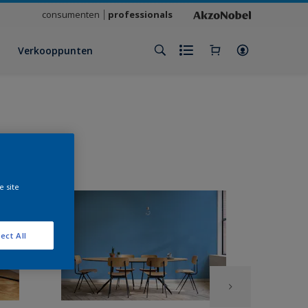
consumenten
professionals
Verkooppunten
e site
ect All