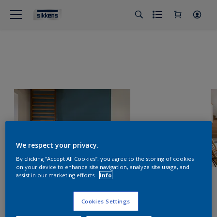
We respect your privacy.
By clicking “Accept All Cookies”, you agree to the storing of cookies
on your device to enhance site navigation, analyze site usage, and
assist in our marketing efforts.
Info
Cookies Settings