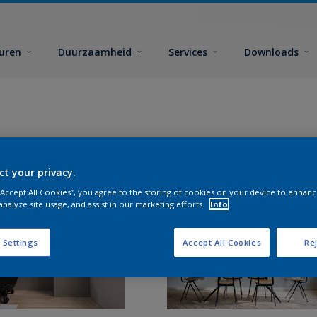
euren
Duurzaamheid
Services
Downloads
ct your privacy.
 “Accept All Cookies”, you agree to the storing of cookies on your device to enhanc
analyze site usage, and assist in our marketing efforts.
Info
 Settings
Accept All Cookies
Rej