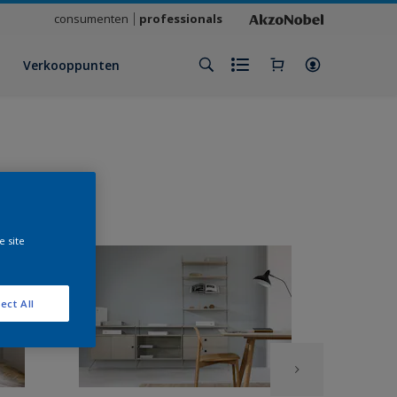
consumenten
professionals
Verkooppunten
e site
ect All