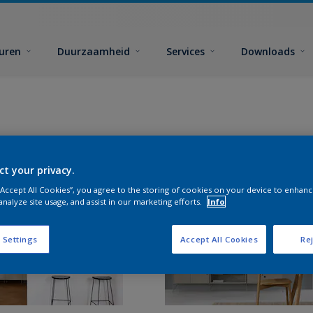
euren
Duurzaamheid
Services
Downloads
ct your privacy.
 “Accept All Cookies”, you agree to the storing of cookies on your device to enhanc
analyze site usage, and assist in our marketing efforts.
Info
 Settings
Accept All Cookies
Rej