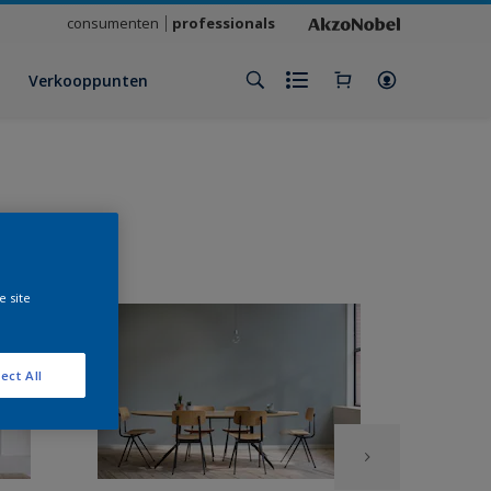
consumenten
professionals
Verkooppunten
e site
ect All