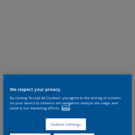
We respect your privacy.
By clicking “Accept All Cookies”, you agree to the storing of cookies
on your device to enhance site navigation, analyze site usage, and
assist in our marketing efforts.
Info
Cookies Settings