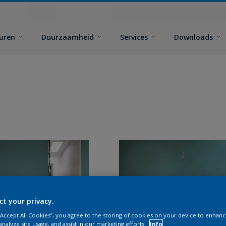
euren
Duurzaamheid
Services
Downloads
ct your privacy.
 “Accept All Cookies”, you agree to the storing of cookies on your device to enhanc
analyze site usage, and assist in our marketing efforts.
Info