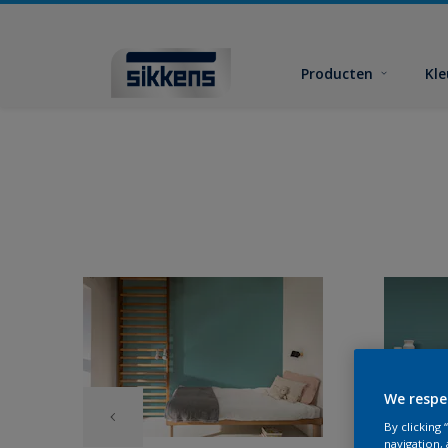
Producten
Kl
We respe
By clicking
navigation, 