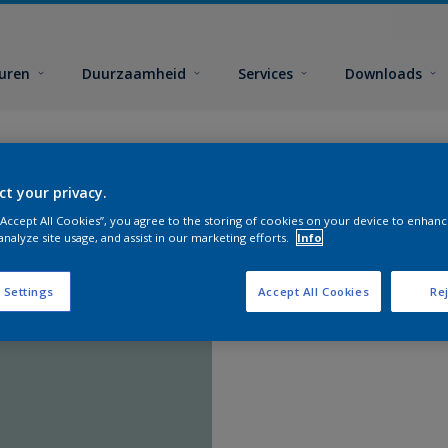
euren
Duurzaamheid
Services
Downloads
ct your privacy.
 “Accept All Cookies”, you agree to the storing of cookies on your device to enhanc
analyze site usage, and assist in our marketing efforts.
Info
 Settings
Accept All Cookies
Rej