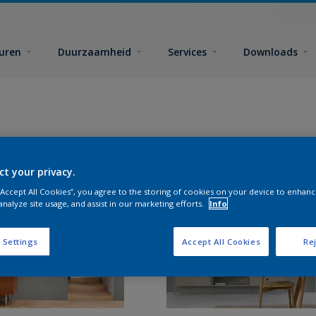
euren
Duurzaamheid
Services
Downloads
ct your privacy.
 “Accept All Cookies”, you agree to the storing of cookies on your device to enhanc
analyze site usage, and assist in our marketing efforts.
Info
 Settings
Accept All Cookies
Rej