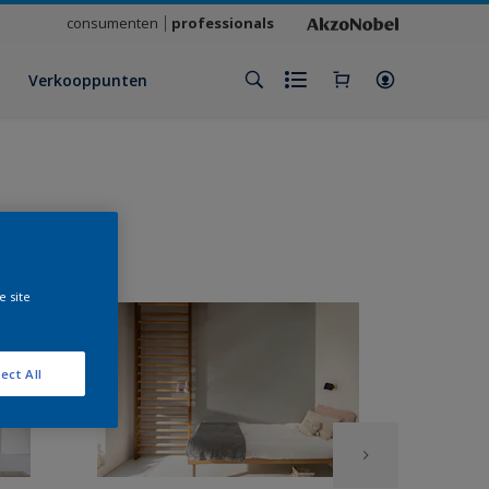
consumenten
professionals
Verkooppunten
e site
ect All