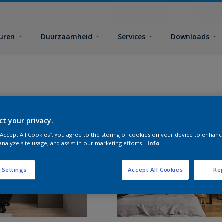
euren
Duurzaamheid
Services
Downloads
ct your privacy.
 “Accept All Cookies”, you agree to the storing of cookies on your device to enhanc
analyze site usage, and assist in our marketing efforts.
Info
 Settings
Accept All Cookies
Rej