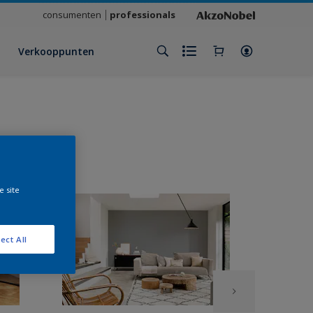
consumenten
professionals
Verkooppunten
e site
ect All