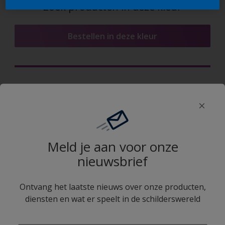
Zoek producten in deze kleur
Bestellen in deze kleur
Bestel een Kleurtester in deze
kleur
€2,99
Meld je aan voor onze
Sikkens Expert App
nieuwsbrief
Ontvang het laatste nieuws over onze producten,
diensten en wat er speelt in de schilderswereld
enter-your-email
Volg Sikkens