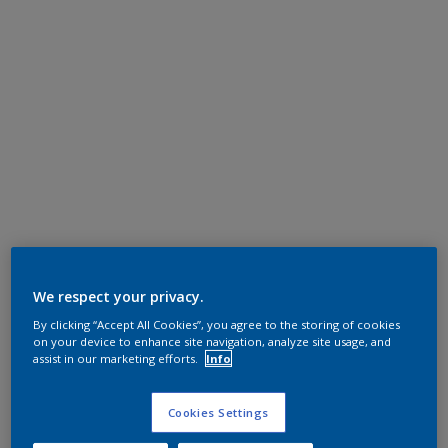
We respect your privacy.
By clicking “Accept All Cookies”, you agree to the storing of cookies
on your device to enhance site navigation, analyze site usage, and
assist in our marketing efforts.
Info
Cookies Settings