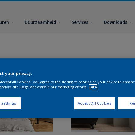
euren
Duurzaamheid
Services
Downloads
ct your privacy.
 “Accept All Cookies”, you agree to the storing of cookies on your device to enhanc
analyze site usage, and assist in our marketing efforts.
Info
 Settings
Accept All Cookies
Rej