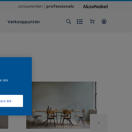
consumenten
professionals
Verkooppunten
e site
ect All