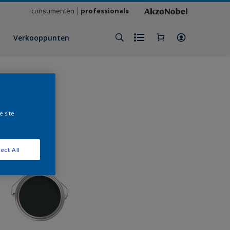
consumenten
professionals
Verkooppunten
e site
ect All