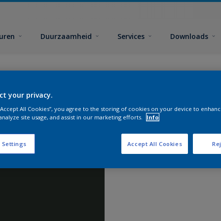
euren
Duurzaamheid
Services
Downloads
ct your privacy.
 “Accept All Cookies”, you agree to the storing of cookies on your device to enhanc
analyze site usage, and assist in our marketing efforts.
Info
 Settings
Accept All Cookies
Rej