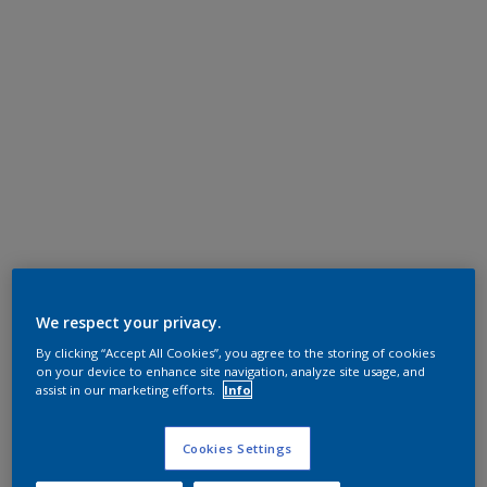
We respect your privacy.
By clicking “Accept All Cookies”, you agree to the storing of cookies
on your device to enhance site navigation, analyze site usage, and
assist in our marketing efforts.
Info
Cookies Settings