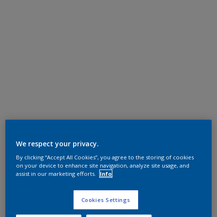
We respect your privacy.
By clicking “Accept All Cookies”, you agree to the storing of cookies
on your device to enhance site navigation, analyze site usage, and
assist in our marketing efforts.
Info
Cookies Settings