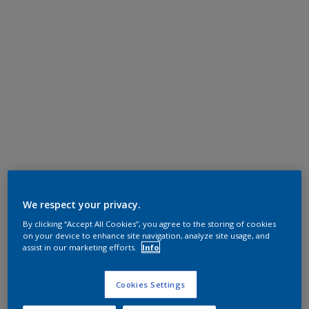
We respect your privacy.
By clicking “Accept All Cookies”, you agree to the storing of cookies
on your device to enhance site navigation, analyze site usage, and
assist in our marketing efforts.
Info
Cookies Settings