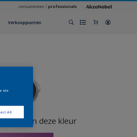
consumenten
professionals
Verkooppunten
e site
ect All
oducten in deze kleur