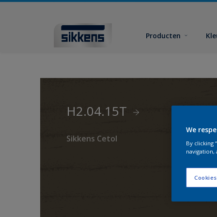
Producten
Kl
H2.04.15T
We respe
Sikkens Cetol
By clicking
navigation, 
Cookies