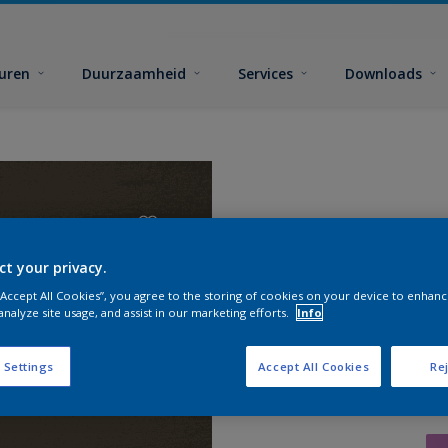
euren
Duurzaamheid
Services
Downloads
ct your privacy.
 “Accept All Cookies”, you agree to the storing of cookies on your device to enhanc
analyze site usage, and assist in our marketing efforts.
Info
 Settings
Accept All Cookies
Rej
Zoek pr