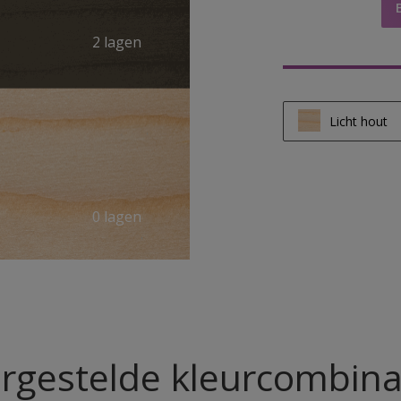
2 lagen
Licht hout
Licht hout
Half licht ho
0 lagen
Donker hou
rgestelde kleurcombina