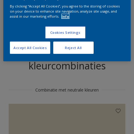
Zoek producten in deze kleur
By clicking “Accept All Cookies”, you agree to the storing of cookies
on your device to enhance site navigation, analyze site usage, and
assist in our marketing efforts.
Info
Bestellen in deze kleur
Cookies Settings
Accept All Cookies
Reject All
Voorgestelde
kleurcombinaties
Combinatie met neutrale kleuren