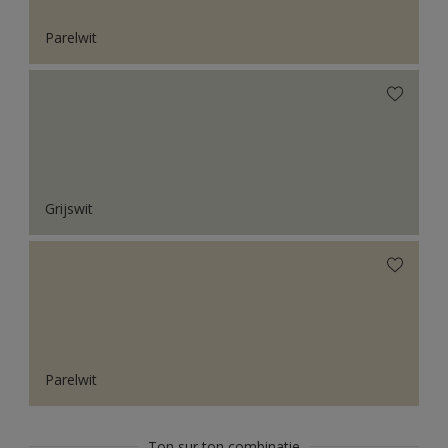
Parelwit
Grijswit
Parelwit
Ton sur ton combinatie