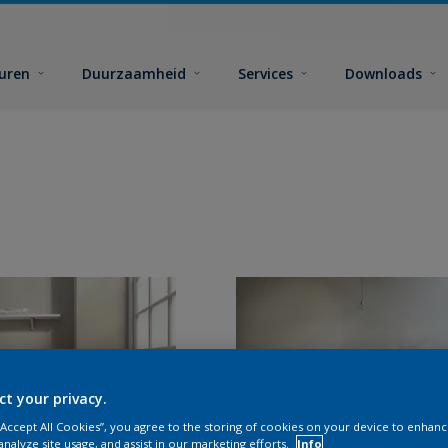
euren
Duurzaamheid
Services
Downloads
ct your privacy.
 “Accept All Cookies”, you agree to the storing of cookies on your device to enhanc
analyze site usage, and assist in our marketing efforts.
Info