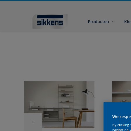
Producten
Kl
We respe
By clicking
navigation, 