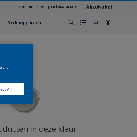
consumenten
professionals
Verkooppunten
e site
ect All
oducten in deze kleur