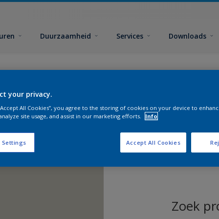
euren
Duurzaamheid
Services
Downloads
ct your privacy.
 “Accept All Cookies”, you agree to the storing of cookies on your device to enhanc
analyze site usage, and assist in our marketing efforts.
Info
 Settings
Accept All Cookies
Rej
Zoek pr