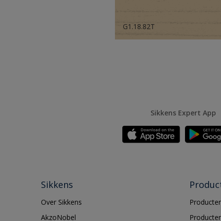
G1.18.82T
Sikkens Expert App
Sikkens
Produc
Over Sikkens
Producten
AkzoNobel
Producten