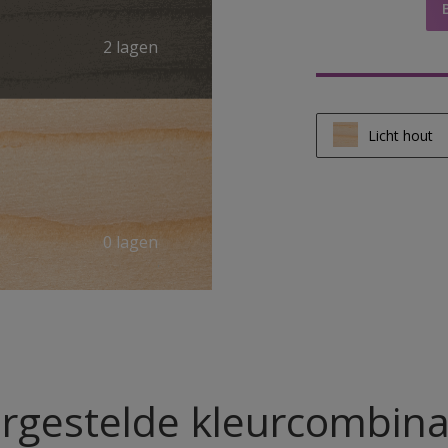
2 lagen
Licht hout
Licht hout
Half licht ho
0 lagen
Donker hou
rgestelde kleurcombina