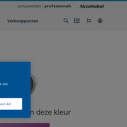
consumenten
professionals
Verkooppunten
e site
ect All
oducten in deze kleur