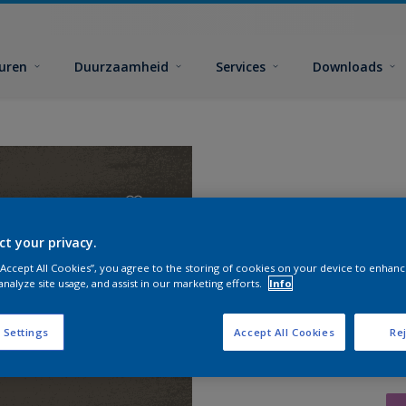
euren
Duurzaamheid
Services
Downloads
ct your privacy.
 “Accept All Cookies”, you agree to the storing of cookies on your device to enhanc
analyze site usage, and assist in our marketing efforts.
Info
 Settings
Accept All Cookies
Rej
Zoek pr