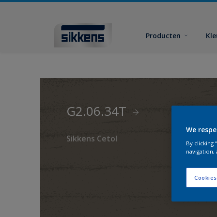
Producten
Kl
G2.06.34T
We respe
Sikkens Cetol
By clicking
navigation, 
Cookies