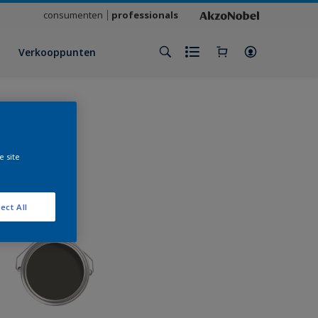
consumenten
professionals
Verkooppunten
e site
ect All