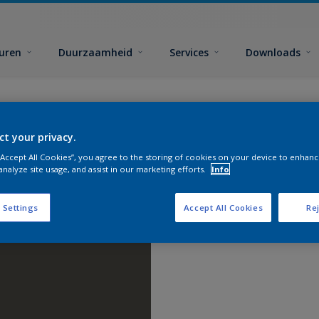
euren
Duurzaamheid
Services
Downloads
ct your privacy.
 “Accept All Cookies”, you agree to the storing of cookies on your device to enhanc
analyze site usage, and assist in our marketing efforts.
Info
 Settings
Accept All Cookies
Rej