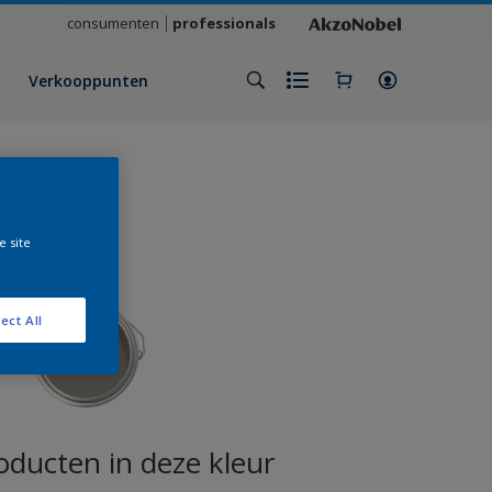
consumenten
professionals
Verkooppunten
e site
ect All
oducten in deze kleur