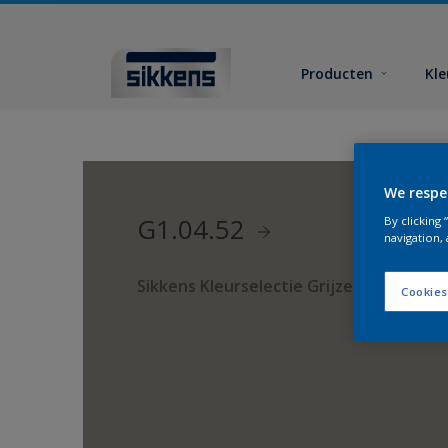
Producten
Kl
We respe
G1.04.52
By clicking
navigation, 
Sikkens Kleurselectie Grijzen
Cookies