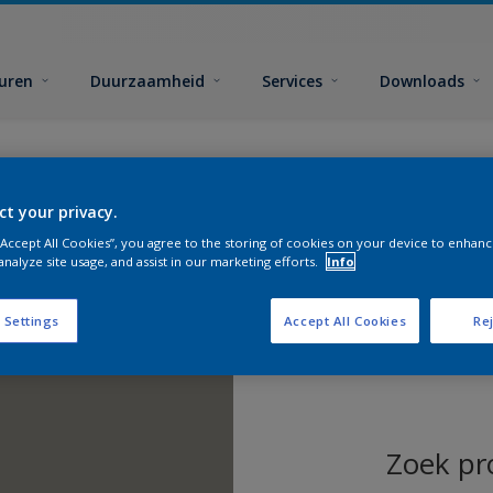
euren
Duurzaamheid
Services
Downloads
ct your privacy.
 “Accept All Cookies”, you agree to the storing of cookies on your device to enhanc
analyze site usage, and assist in our marketing efforts.
Info
 Settings
Accept All Cookies
Rej
Zoek pr