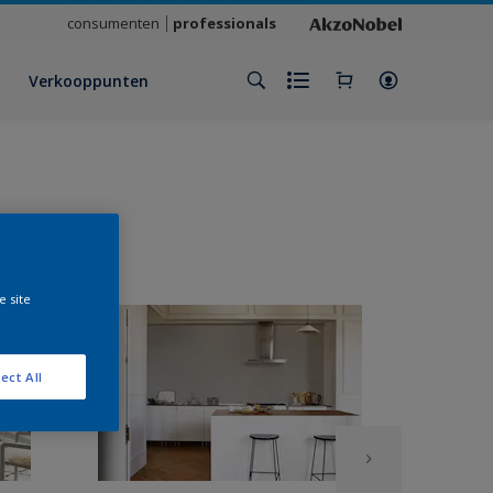
consumenten
professionals
Verkooppunten
e site
ect All