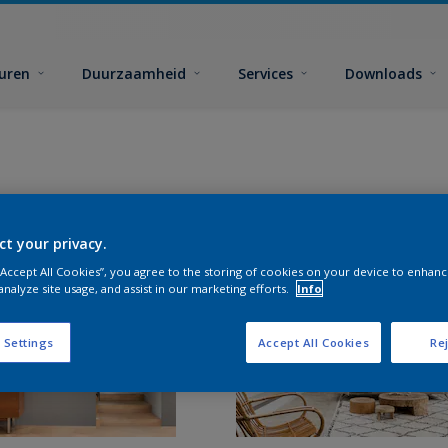
euren
Duurzaamheid
Services
Downloads
ct your privacy.
 “Accept All Cookies”, you agree to the storing of cookies on your device to enhanc
analyze site usage, and assist in our marketing efforts.
Info
 Settings
Accept All Cookies
Rej