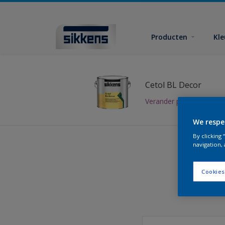
Producten
Kl
Cetol BL Decor
Verander product
We respe
By clicking
navigation, 
Cookies
Vind