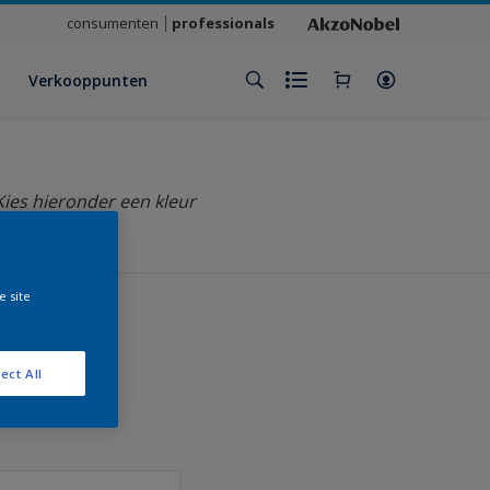
consumenten
professionals
Verkooppunten
Kies hieronder een kleur
e site
ect All
klant