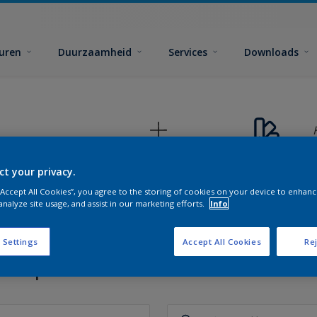
euren
Duurzaamheid
Services
Downloads
ct your privacy.
 “Accept All Cookies”, you agree to the storing of cookies on your device to enhanc
analyze site usage, and assist in our marketing efforts.
Info
 Settings
Accept All Cookies
Rej
 de perfecte kleuren voor elke 