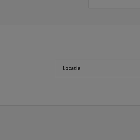
Sikkens
Sikkens Cetol
Locatie
Binnen
Buiten