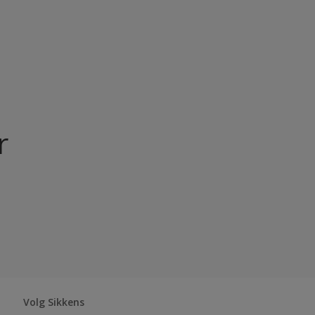
N.v.t
r
Volg Sikkens