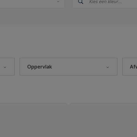
Oppervlak
Af
Beton
Hout
Kunststof
Metaal
Steenachtig