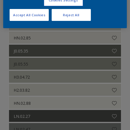
Cookies Settings
G0.05.65
Accept All Cookies
Reject All
G8.03.79
HN.02.85
J0.05.35
J0.05.55
H3.04.72
H2.03.82
HN.02.88
LN.02.27
LN.02.47