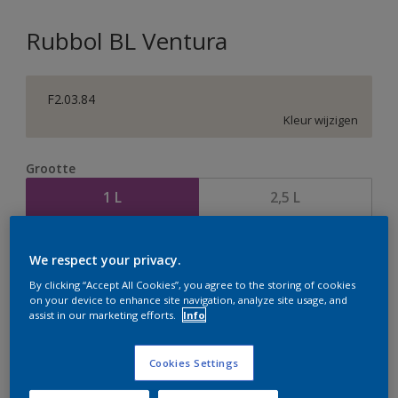
Rubbol BL Ventura
F2.03.84
Kleur wijzigen
Grootte
1 L
2,5 L
Aantal
Verfcalculator
We respect your privacy.
Bereken
By clicking “Accept All Cookies”, you agree to the storing of cookies
on your device to enhance site navigation, analyze site usage, and
assist in our marketing efforts.
Info
Op dit moment is het niet mogelijk dit product online
Cookies Settings
te bestellen. Houd de website in de gaten, we werken
er hard aan om de voorraad aan te vullen.