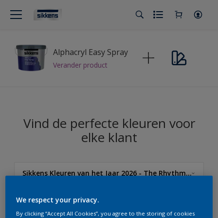
Alphacryl Easy Spray
Verander product
Vind de perfecte kleuren voor
elke klant
Sikkens Kleuren van het Jaar 2026 - The Rhythm of Blues
Sikkens
We respect your privacy.
By clicking “Accept All Cookies”, you agree to the storing of cookies
Sikkens Kleuren van het Jaar 2026 - The Rhythm of Blues