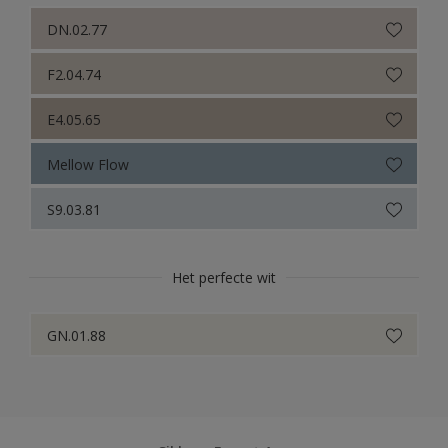
DN.02.77
F2.04.74
E4.05.65
Mellow Flow
S9.03.81
Het perfecte wit
GN.01.88