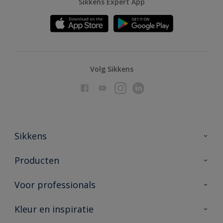
Sikkens Expert App
Volg Sikkens
Sikkens
Over Sikkens
Producten
AkzoNobel
Producten voor binnen
Voor professionals
Duurzaamheid
Producten voor buiten
Veelgestelde vragen
Advies & service
Kleur en inspiratie
Vind je verkooppunt
Contact
Sikkens academy